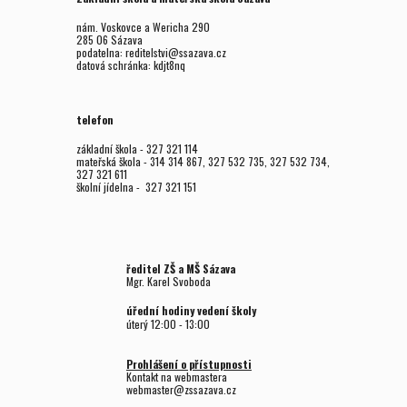
nám. Voskovce a Wericha 290
285 06 Sázava
podatelna: reditelstvi@ssazava.cz
datová schránka: kdjt8nq
telefon
základní škola - 327 321 114
mateřská škola - 314 314 867, 327 532 735, 327 532 734,
327 321 611
školní jídelna - 327 321 151
ředitel ZŠ a MŠ Sázava
Mgr. Karel Svoboda
úřední hodiny vedení školy
úterý 12:00 - 13:00
Prohlášení o přístupnosti
Kontakt na webmastera
webmaster@zssazava.cz