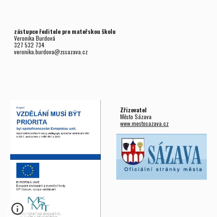
zástupce ředitele pro mateřskou školu
Veronika Burdová
327 532 734
veronika.burdova@zssazava.cz
Zřizovatel
Město Sázava
www.mestosazava.cz